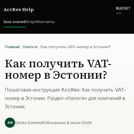
AccRes Help
RU
EN
ET
База знаний
Услуги
Контакты
Главная
Налоги
Как получить VAT-номер в Эстонии?
Как получить VAT-
номер в Эстонии?
Пошаговая инструкция AccRes: Как получить VAT-
номер в Эстонии. Раздел «Налоги» для компаний в
Эстонии.
Dmitri Schmidt
Обновлено 8 июля 2026
AR